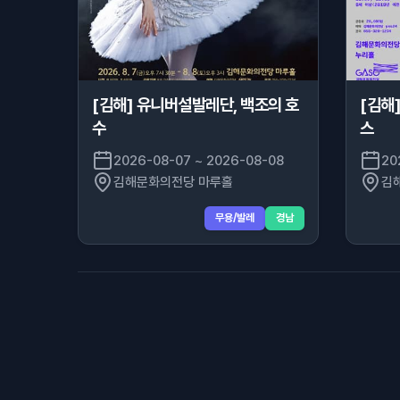
[김해] 유니버설발레단, 백조의 호
[김해
수
스
2026-08-07 ~ 2026-08-08
20
김해문화의전당 마루홀
김
무용/발레
경남