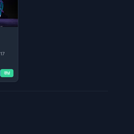
17
경남