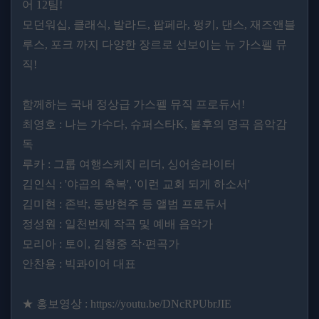
어 12팀!
모던워십, 클래식, 발라드, 팝페라, 펑키, 댄스, 재즈앤블
루스, 포크 까지 다양한 장르로 선보이는 뉴 가스펠 뮤
직!
함께하는 국내 정상급 가스펠 뮤직 프로듀서!
최영호 : 나는 가수다, 슈퍼스타K, 불후의 명곡 음악감
독
루카 : 그룹 여행스케치 리더, 싱어송라이터
김인식 : '야곱의 축복', '이런 교회 되게 하소서'
김미현 : 존박, 동방현주 등 앨범 프로듀서
정성원 : 일천번제 작곡 및 예배 음악가
모리아 : 토이, 김형중 작·편곡가
안찬용 : 빅콰이어 대표
★ 홍보영상 : https://youtu.be/DNcRPUbrJIE