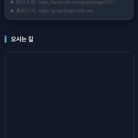
★ 페이스북 :
https://facebook.com/gospelsinger2017
★ 홈페이지 :
https://gospelsinger.febc.net
오시는 길