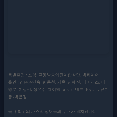
특별출연 : 소향, 극동방송어린이합창단, 빅콰이어
출연 : 겸손과믿음, 반동현, 세움, 안혜진, 에이시스, 이
명로, 이성신, 정은주, 제이엘, 히시즌밴드, 10years, 류지
광x박은정
국내 최고의 가스펠 싱어들의 무대가 펼쳐진다!!