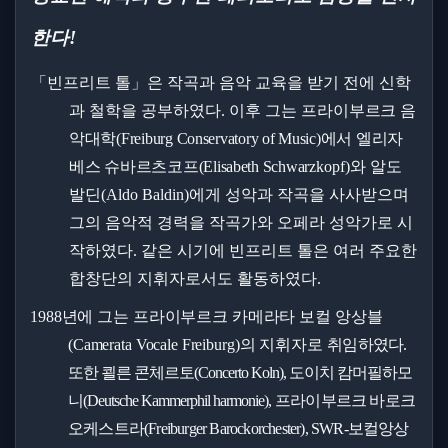
한다
!
「
빈프리트 톨
」
은 작곡과 음악 교육을 받기 전에 신학
과 철학을 공부하였다
.
이후 그는 프라이
부르크 음
악대학
(Freiburg Conservatory of Music)
에서 엘리자
베스 슈바르츠코프
(Elisabeth Schwa
rzkopf)
와 알도
발딘
(Aldo Baldin)
에게 성악과 작곡을 사사받으며
그의 음악적 경력을 작곡가와 오페라 성악가로 시
작하였다
.
같은 시기에 빈프리트 톨은 여러 주요한
합창단의 지휘자로서도 활동하였다
.
1988
년에 그는 프라이부르크 카메라타 보컬 앙상블
(Camerata Vocale Freiburg)
의 지휘자로 취임
하였다
.
또한 쾰른 콘체르토
(Concerto Koln),
도이치 캄머필하모
니
(Deutsche Kammerphil harmonie),
프라이부르크 바로크
오케스트라
(Freiburger Barockorchester), SWR-
보컬앙상