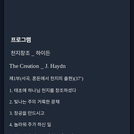
프로그램
천지창조
하이든
_
The Creation _ J. Haydn
제
부
서곡
혼돈에서 천지의 출현
1
(
.
)(37’)
태초에 하나님 천지를 창조하셨다
1.
빛나는 주의 거룩한 광채
2.
창공을 만드시고
3.
놀라워 주가 하신 일
4.