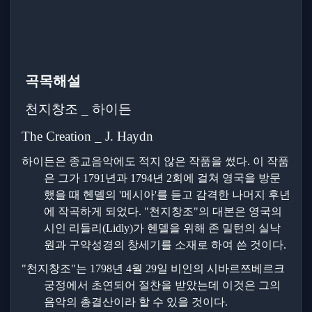
곡목해설
천지창조
_
하이든
The Creation _ J. Haydn
하이든은 종교음악에도 적지 않은 작품을 썼다
.
이 작품
은 그가
1791
년과
1794
년
2
회에 걸쳐 영국을 방문
했을 때 헨델의
'
메시아
'
를 듣고 감격한 나머지 후년
에 작곡하게 되었다
. "
천지창조
"
의 대본은 영국의
시인 리들리
(Lidly)
가 헨델을 위해 존 밀턴의 실낙
원과 구약성경의 창세기를 소재로 하여 쓴 것이다
.
"
천지창조
"
는
1798
년
4
월
29
일 비인의 시바르쯔베르크
궁정에서 초연되어 절찬을 받았는데 이것은 그의
음악의 총결산이라 할 수 있을 것이다
.