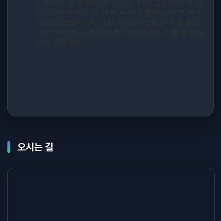
이외에도 요엘 레비가 이끄는
KBS
교향악단과 롯
데콘서트홀을 비롯 연말 투어에 협연하여 큰 박수
갈채를 받았다
. 2017
년
6
월에는 독일 가곡을 중심
으로 하여 한국 복귀 이후 최초로 리사이틀을 성공
리에 개최했다
.
오시는 길