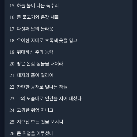
하늘 높이 나는 독수리
15.
큰 물고기와 온갖 새들
16.
다섯째 날의 놀라움
17.
우아한 자태로 초록색 옷을 입고
18.
위대하신 주의 능력
19.
땅은 온갖 동물을 내어라
20.
대지의 품이 열리어
21.
찬란한 광채로 빛나는 하늘
22.
그의 모습대로 인간을 지어 내셨다
23.
.
고귀한 위엄 지니고
24.
지으신 모든 것을 보시니
25.
큰 위업을 이루셨네
26.