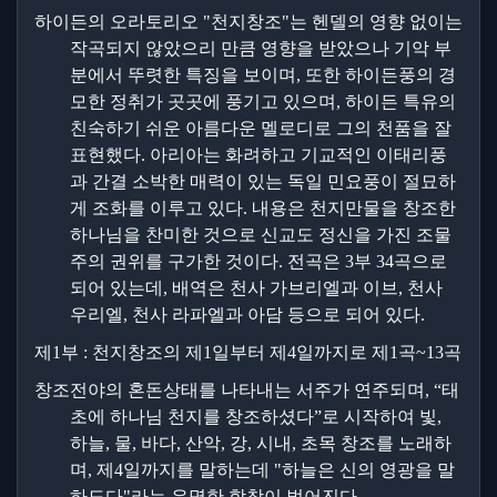
하이든의 오라토리오
"
천지창조
"
는 헨델의 영향 없이는
작곡되지 않았으리 만큼 영향을 받았으나 기악 부
분에서 뚜렷한 특징을 보이며
,
또한 하이든풍의 경
모한 정취가 곳곳에 풍기고 있으며
,
하이든 특유의
친숙하기 쉬운 아름다운 멜로디로 그의 천품을 잘
표현했다
.
아리아는 화려하고 기교적인 이태리풍
과 간결 소박한 매력이 있는 독일 민요풍이 절묘하
게 조화를 이루고 있다
.
내용은 천지만물을 창조한
하나님을 찬미한 것으로 신교도 정신을 가진 조물
주의 권위를 구가한 것이다
.
전곡은
3
부
34
곡으로
되어 있는데
,
배역은 천사 가브리엘과 이브
,
천사
우리엘
,
천사 라파엘과 아담 등으로 되어 있다
.
제
1
부
:
천지창조의 제
1
일부터 제
4
일까지로 제
1
곡
~13
곡
창조전야의 혼돈상태를 나타내는 서주가 연주되며
, “
태
초에 하나님 천지를 창조하셨다
”
로 시작하여 빛
,
하늘
,
물
,
바다
,
산악
,
강
,
시내
,
초목 창조를 노래하
며
,
제
4
일까지를 말하는데
"
하늘은 신의 영광을 말
하도다
"
라는 유명한 합창이 벌어진다
.