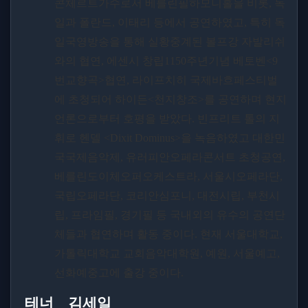
콘체르트가수로서 베를린필하모니홀을 비롯
,
독
일과 폴란드
,
이태리 등에서 공연하였고
,
특히 독
일국영방송을 통해 실황중계된 볼프강 자발리쉬
와의 협연
,
에센시 창립
1150
주년기념 베토벤
<9
번교향곡
>
협연
,
라이프치히 국제바흐페스티벌
에 초청되어 하이든
<
천지창조
>
를 공연하며 현지
언론으로부터 호평을 받았다
.
빈프리트 톨의 지
휘로 헨델
<Dixit Dominus>
을 녹음하였고 대한민
국국제음악제
,
유러피안오페라콘서트 초청공연
,
베를린도이체오퍼오케스트라
,
서울시오페라단
,
국립오페라단
,
코리안심포니
,
대전시립
,
부천시
립
,
프라임필
,
경기필 등 국내외의 유수의 공연단
체들과 협연하며 활동 중이다
.
현재 서울대학교
,
가톨릭대학교 교회음악대학원
,
예원
,
서울예고
,
선화예중고에 출강 중이다
.
테너
_
김세일