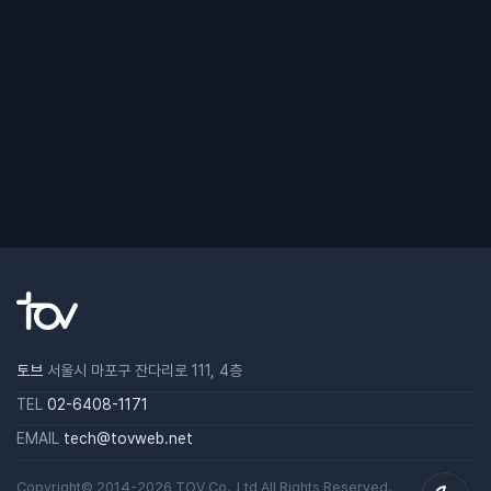
토브
서울시 마포구 잔다리로 111, 4층
TEL
02-6408-1171
EMAIL
tech@tovweb.net
Copyright© 2014-2026
TOV
Co., Ltd All Rights Reserved.