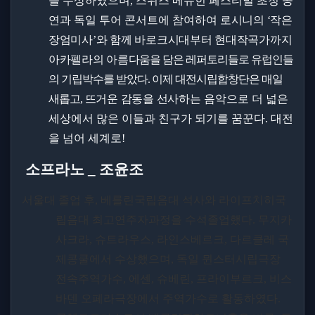
을 수상하였으며
,
스위스 메뉴힌 페스티벌 초청 공
연과 독일 투어 콘서트에 참여하여
로시니의
‘
작은
장엄미사
’
와 함께 바로크시대부터 현대작곡가까지
아카펠라의 아름
다움을 담은 레퍼토리들로 유럽인들
의 기립박수를 받았다
.
이제 대전시립합창단은 매일
새롭고
,
뜨거운 감동을 선사
하는 음악으로 더 넓은
세상에서 많은 이들과 친구가 되기를 꿈꾼다
.
대전
을 넘어 세계로
!
소프라노
_
조윤조
서울대 졸업 후
,
베를린국립음대 석사와 라이프치히국
립음대 최고연주자과정을 수석졸업했다
.
무지카
사크라
,
슈트라우스
,
라인스베르크
,
다르클레 국
제콩쿨에서 수상했으며
,
독일 뮌스터시립극장
전속주역가수
,
에센
,
슈베린
,
프라이부르크
,
비스
바덴 오페라극장에서 주역가수로 활동하였다
.