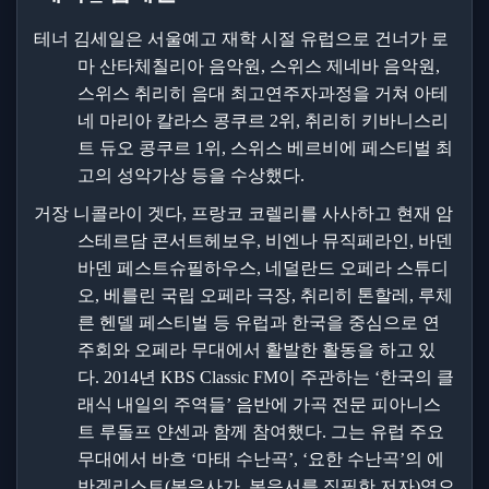
테너 김세일은 서울예고 재학 시절 유럽으로 건너가 로
마 산타체칠리아 음악원
,
스위스 제네바 음악원
,
스위스 취리히 음대 최고연주자과정을 거쳐 아테
네 마리아 칼라스 콩쿠르
2
위
,
취리히 키바니스리
트 듀오 콩쿠르
1
위
,
스위스 베르비에 페스티벌 최
고의 성악가상 등을 수상했다
.
거장 니콜라이 겟다
,
프랑코 코렐리를 사사하고 현재 암
스테르담 콘서트헤보우
,
비엔나 뮤직페라인
,
바덴
바덴 페스트슈필하우스
,
네덜란드 오페라 스튜디
오
,
베를린 국립 오페라 극장
,
취리히 톤할레
,
루체
른 헨델 페스티벌 등 유럽과 한국을 중심으로 연
주회와 오페라 무대에서 활발한 활동을 하고 있
다
. 2014
년
KBS Classic FM
이 주관하는
‘
한국의 클
래식 내일의 주역들
’
음반에 가곡 전문 피아니스
트 루돌프 얀센과 함께 참여했다
.
그는 유럽 주요
무대에서 바흐
‘
마태 수난곡
’, ‘
요한 수난곡
’
의 에
반겔리스트
(
복음사가
,
복음서를 집필한 저자
)
역으