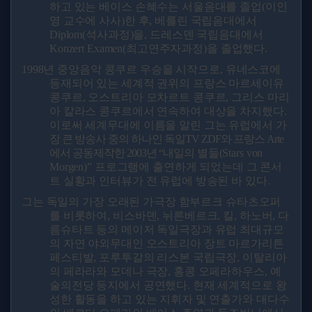
하고 있는 베이스 손혜수는 서울음대를 졸업
(
이인
영 교수에 사사
)
한 후
,
베를린 국립음대에서
Diplom(
석사과정
)
을
,
드레스덴 국립음대에서
Konzert Examen(
최고연주자과정
)
을 졸업했다
.
1998
년 중앙음악 콩쿠르 우승을 시작으로
,
유네스코에
등재되어 있는 세계적 권위의 프랑스 마르세이유
콩쿠르
,
오스트리아 모차르트 콩쿠르
,
그리스 마리
아 칼라스 콩쿠르에서 연속하여 대상을 차지했다
.
이로써 세계무대에 이름을 알린 그는 유럽에서
가
장 큰 방송사 중의 하나인 독일
TV ZDF
와 프랑스
Arte
에서 공동제작한
2003
년
“
내일의
별들
(Stars von
Morgen)”
프로그램에 출연하게 되었는데 그 콘서
트 실황과 인터뷰가 전 유럽에 방송된 바 있다
.
그는 독일의 가장 오래된 가극장 함부르크 슈타츠오퍼
를 비롯하여
,
비스바덴
,
뉘른베르크
,
킬
,
하노버
,
다
름슈타트 등의 메이저 독일극장과 유럽 최대규모
의 자연 야외무대인 오스트리아 장트 마르가리튼
페스티발
,
포루투갈의 리스본 국립극장
,
이탈리아
의 페라라와 모데나 극장
,
홍콩 오페라하우스
,
예
술의전당 등지에서 공연했다
.
현재 세계적으로 왕
성한 활동을 하고 있는 지휘자 및 연출가와 대다수