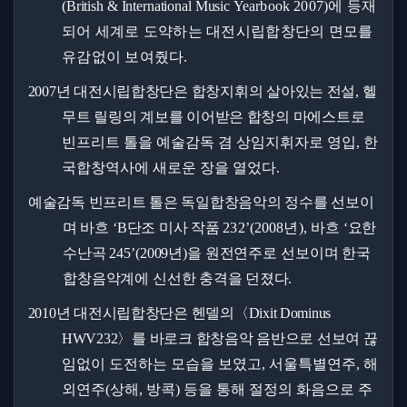
(British & International Music
Yearbook
2007)
에 등재
되어 세계로 도약하는 대전시립합창단의 면모를
유감없이 보여줬
다
.
2007
년 대전시립합창단은 합창지휘의 살아있는 전설
,
헬
무트 릴링의 계보를 이어받은 합창의 마에
스트로
빈프리트 톨을 예술감독 겸 상임지휘자로 영입
,
한
국합창역사에 새로운 장을 열었다
.
예술감독 빈프리트 톨은 독일합창음악의 정수를 선보이
며 바흐
‘B
단조 미사 작품
232’(2008
년
),
바흐
‘
요한
수난곡
245’(2009
년
)
을 원전연주로 선보이며 한국
합창음악계에 신
선한 충격을 던졌다
.
2010
년 대전시립합창단은 헨델의
〈
Dixit Dominus
HWV232
〉
를 바로크 합창음악 음반으로 선보여
끊
임없이 도전하는 모습을 보였고
,
서울특별연주
,
해
외연주
(
상해
,
방콕
)
등을 통해 절정의 화음으로 주