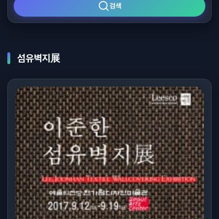
검색
섬유벽지展