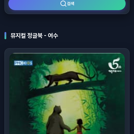
검색
뮤지컬 정글북 - 여수