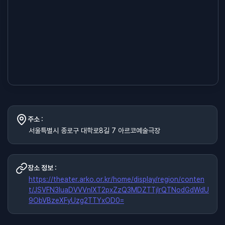
주소 :
서울특별시 종로구 대학로8길 7 아르코예술극장
장소 정보 :
https://theater.arko.or.kr/home/display/region/conten
t/JSVFN3luaDVVVnlXT2pxZzQ3MDZTTjIrQTNodGdWdU
9ObVBzeXFyUzg2TTYxOD0=