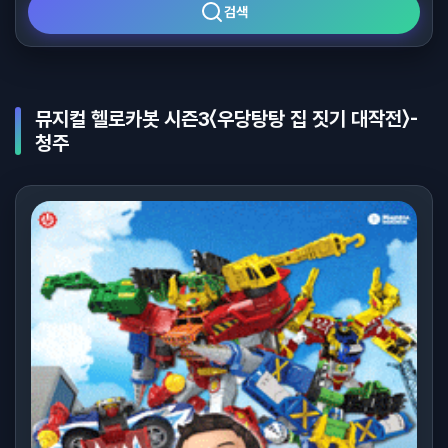
검색
뮤지컬 헬로카봇 시즌3〈우당탕탕 집 짓기 대작전〉-
청주