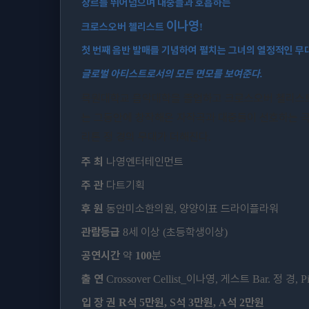
장르를 뛰어넘으며 대중들과 호흡하는
이나영
크로스오버 첼리스트
!
첫 번째 음반 발매를 기념하여 펼치는 그녀의 열정적인 무
글로벌 아티스트로서의 모든 면모를 보여준다
.
목원대학교 음악대학을 졸업하고 크로스오버 첼리스
는 그동안에 창작해온 자작곡과 대중들이 선호하는 곡
리톤 정 경의 무대가 더해진다
.
주 최
나영엔터테인먼트
주 관
다트기획
후 원
동안미소한의원
양양이표 드라이플라워
,
관람등급
세 이상
초등학생이상
8
(
)
공연시간
약
분
100
출 연
이나영
게스트
정 경
Crossover Cellist_
,
Bar.
, 
입 장 권
석
만원
석
만원
석
만원
R
5
, S
3
, A
2