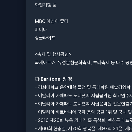
화첩기행 등
MBC
아침이 좋다
미니다
싱글라이프
<
축제 및 행사공연
>
국제아트쇼
,
유성온천문화축제
,
뿌리축제 등 다수 공
◎
Baritone_
정 경
-
경희대학교 음악대학 졸업 및 동대학원 예술경영학
-
이탈리아 가에따노 도니젯띠 시립음악원 최고연주
-
이탈리아 가에따노 도니젯띠 시립음악원 전문연출
-
이탈리아 베르바니아 국제 음악 콩쿨
1
위 및 국내 
- 2016
제
26
회 뉴욕 카네기 홀 독창회
,
맨하튼 메트
-
제
60
회 현충일
,
제
70
회 광복절
,
제
97
회
3.1
절
,
제
5