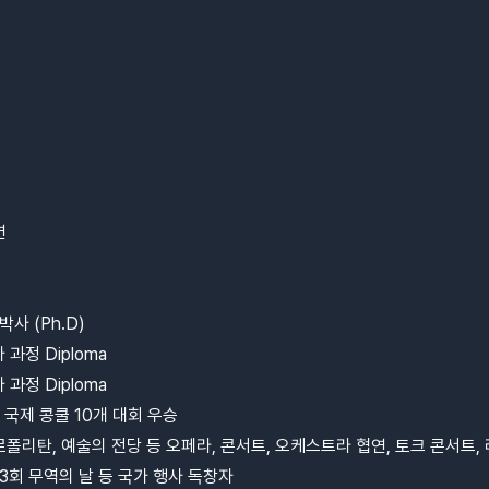
연
 박사
(Ph.D)
자 과정
Diploma
가 과정
Diploma
및 국제 콩쿨
10
개 대회 우승
로폴리탄
,
예술의 전당 등 오페라
,
콘서트
,
오케스트라 협연
,
토크 콘서트
,
3
회 무역의 날 등 국가 행사 독창자