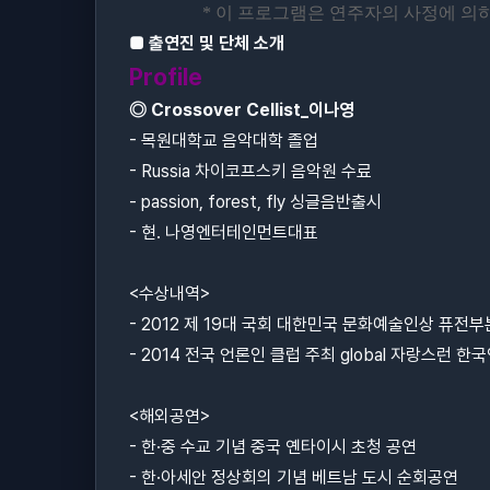
*
이 프로그램은 연주자의 사정에 의
■
출연진 및 단체 소개
Profile
◎
Crossover Cellist_
이나영
-
목원대학교 음악대학 졸업
- Russia
차이코프스키 음악원 수료
- passion, forest, fly
싱글음반출시
-
현
.
나영엔터테인먼트대표
<
수상내역
>
- 2012
제
19
대 국회 대한민국 문화예술인상 퓨전부
- 2014
전국 언론인 클럽 주최
global
자랑스런 한국
<
해외공연
>
-
한
·
중 수교 기념 중국 옌타이시 초청 공연
-
한
·
아세안 정상회의 기념 베트남 도시 순회공연