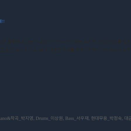
대
!!
트로 활동하고 있는 이나영이
이라는 부제로 개인콘서트를 펼
"Passion"
들을 선 보이게 되고
보다 다양한 무대를 꾸미기위해 피아니스트와 드
,
작곡
박지영
이상원
서우재
현대무용
박정숙
대
Piano&
_
, Drums_
, Bass_
,
_
,