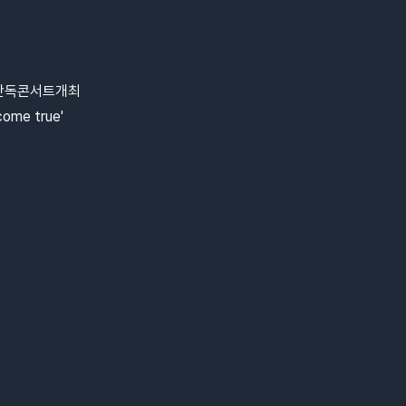
단독콘서트개최
come true'