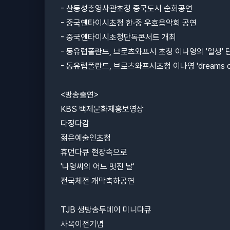
-
산둥성총영사관초청 중국도시 순회공연
-
중국옌타이시초청 한
·
중 우호음악회 공연
-
중국옌타이시초청단독콘서트 개최
-
동유럽폴란드
,
브로츠와프시 초청 이나영의
'
일생
'
-
동유럽폴란드
,
브로츠와프시초청 이나영
'dreams 
<
방송출연
>
KBS
백제문화제홍보영상
다정다감
젊은예술인초청
휴먼다큐 현장속으로
'
나영씨의 어느 멋진 날
'
전국체전 개막축하공연
TJB
생방송투데이 미니다큐
사옥이전기념