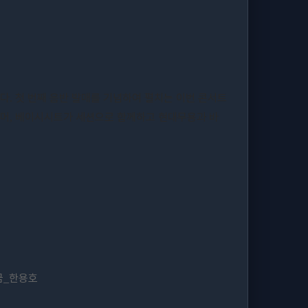
친다
첫 번째 음반 발매를 기념하여 펼치는 이번 콘서트
.
러머
베이시시트가 세션으로 함께하고 현대무용과 바
,
금
한용호
_