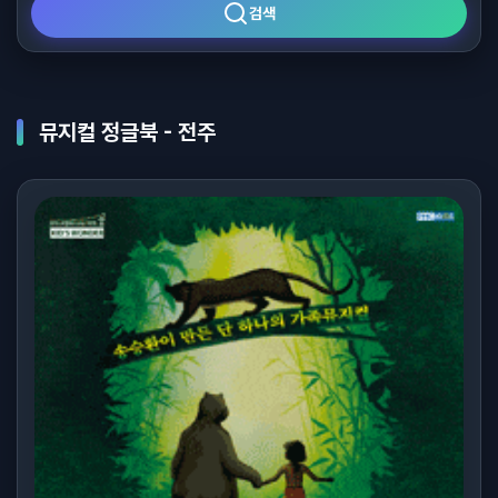
검색
뮤지컬 정글북 - 전주