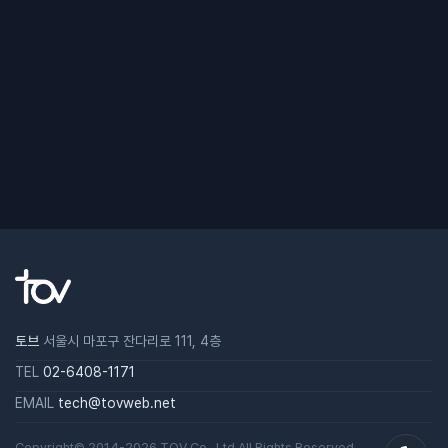
토브
서울시 마포구 잔다리로 111, 4층
TEL
02-6408-1171
EMAIL
tech@tovweb.net
Copyright© 2014-2026
TOV
Co., Ltd All Rights Reserved.