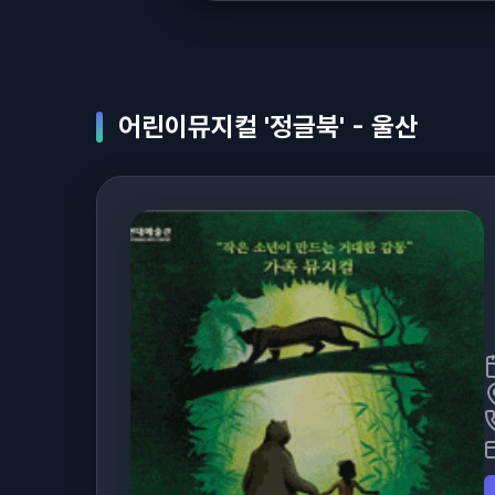
어린이뮤지컬 '정글북' - 울산