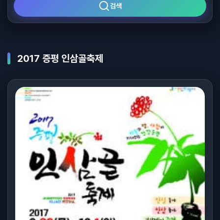
검색
2017 증평 인삼골축제