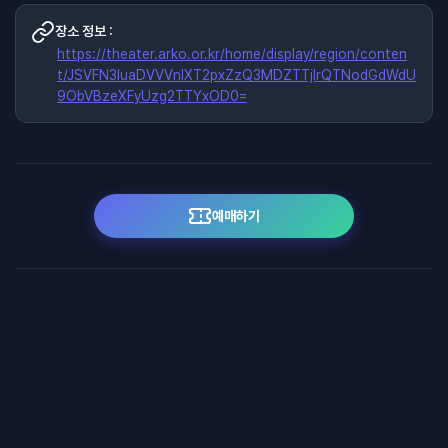
장소 정보 :
https://theater.arko.or.kr/home/display/region/conten
t/JSVFN3luaDVVVnlXT2pxZzQ3MDZTTjIrQTNodGdWdU
9ObVBzeXFyUzg2TTYxOD0=
예매하기