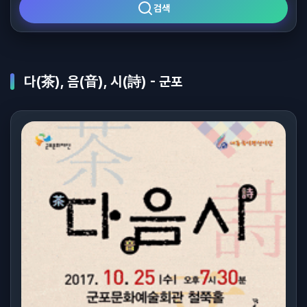
검색
다(茶), 음(音), 시(詩) - 군포