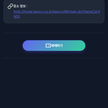
장소 정보 :
http://home.kepco.co.kr/kepco/AR/main.do?menuCd=F
N10
예매하기