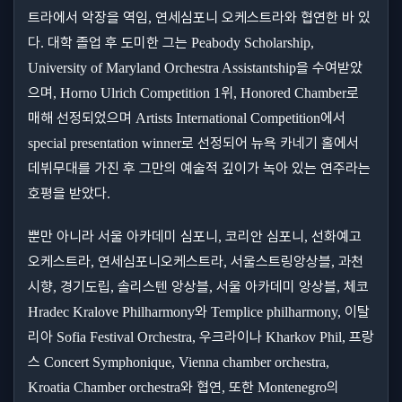
트라에서 악장을 역임
연세심포니 오케스트라와 협연한 바 있
,
다
대학 졸업 후 도미한 그는
.
Peabody Scholarship,
을 수여받았
University of Maryland Orchestra Assistantship
으며
위
로
, Horno Ulrich Competition 1
, Honored Chamber
매해 선정되었으며
에서
Artists International Competition
로 선정되어 뉴욕 카네기 홀에서
special presentation winner
데뷔무대를 가진 후 그만의 예술적 깊이가 녹아 있는 연주라는
호평을 받았다
.
뿐만 아니라 서울 아카데미 심포니
코리안 심포니
선화예고
,
,
오케스트라
연세심포니오케스트라
서울스트링앙상블
과천
,
,
,
시향
경기도립
솔리스텐 앙상블
서울 아카데미 앙상블
체코
,
,
,
,
와
이탈
Hradec Kralove Philharmony
Templice philharmony,
리아
우크라이나
프랑
Sofia Festival Orchestra,
Kharkov Phil,
스
Concert Symphonique, Vienna chamber orchestra,
와 협연
또한
의
Kroatia Chamber orchestra
,
Montenegro