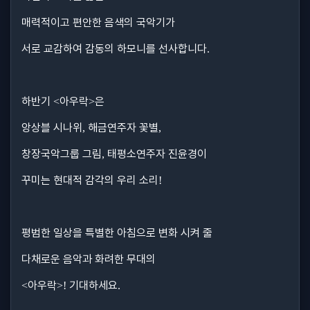
매력적이고 편안한 음색의 국악기가
서로 교감하여 감동의 하모니를 선사합니다
.
하반기
아우락
은
<
>
앙상블 시나위
해금연주자 꽃별
,
,
창장국악그룹 그림
태평소연주자 진윤경이
,
꾸미는 현대적 감각의 우리 소리
!
평범한 일상을 특별한 아침으로 변화 시켜 줄
다채로운 음악과 화려한 무대의
아우락
기대하세요
<
>!
.