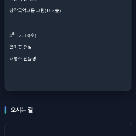
창작국악그룹 그림
숲
(The
)
th
수
4
12. 13(
)
할미꽃 전설
태평소 진윤경
오시는 길