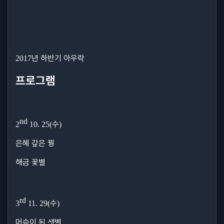
년 하반기 아우락
2017
프로그램
nd
수
2
10. 25(
)
은혜 갚은 꿩
해금 꽃별
rd
수
3
11. 29(
)
머슴이 된 샛별