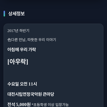
상세정보
년 하반기
2017
色
다른 만남
따뜻한 우리 이야기
,
아침에 우리 가락
아우락
[
]
수요일 오전
시
11
대전시립연정국악원 큰마당
전석
원
5,000
초등학생 이상 입장가능
*