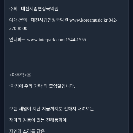
주최
대전시립연정국악원
_
예매
문의
대전시립연정국악원
·
_
www.koreamusic.kr 042-
270-8500
인터파크
www.interpark.com 1544-1555
아우락
은
<
>
아침에 우리 가락
의 줄임말입니다
‘
’
.
오랜 세월이 지난 지금까지도 전해져 내려오는
재미와 감동이 있는 전래동화에
자연의 소리를 닮은