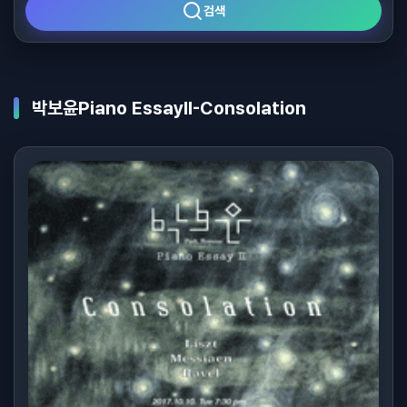
검색
박보윤Piano EssayII-Consolation