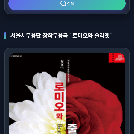
검색
서울시무용단 창작무용극 `로미오와 줄리엣`