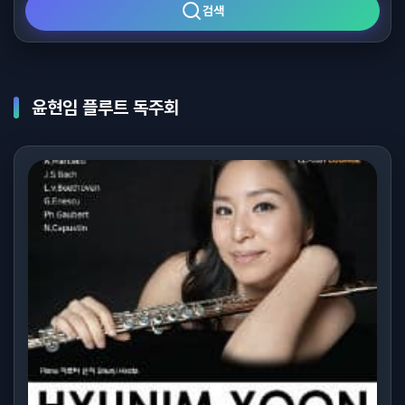
검색
윤현임 플루트 독주회