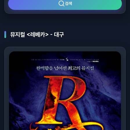
검색
뮤지컬 <레베카> - 대구