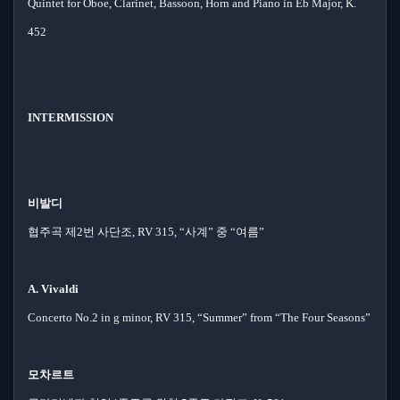
Quintet for Oboe, Clarinet, Bassoon, Horn and Piano in Eb Major, K.
452
INTERMISSION
비발디
협주곡 제2번 사단조, RV 315, “사계” 중 “여름”
A. Vivaldi
Concerto No.2 in g minor, RV 315, “Summer” from “The Four Seasons”
모차르트