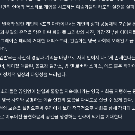
 자신만의 언어와 목소리로 개입을 시도하는 예술가들의 태도와 실천을 살피
미 델러와 알란 케인의 <포크 아카이브>는 개인의 삶과 공동체의 모습을
등과 분열의 흔적을 담은 마틴 파와 폴 그라함의 사진, 가장 진부한 이미
그레이슨 페리의 거대한 태피스트리, 관습화된 영국 사회의 오래된 계급
한다.
삼손 캄발루는 자전적 경험과 기억을 바탕으로 사회 안에서 다르게 존재한다
너, 레이첼 맥클린, 볼프강 틸만스, 밥 앤 로버타 스미스, 에드 홀은 
져 정치적 입장의 다양성을 드러낸다.
소리들은 끊임없이 분열과 통합을 지속해나가는 영국 사회를 지탱하는 중
 영국 사회와 공명하는 예술 실천의 흐름을 다각도로 살필 수 있게 한다.
천의 모습을 살핌으로써 우리에게 보다 적극적으로 사회를 향해 각자의 고
발화로 이루어진 불협화음의 공간을 생성하는 전략이 되기를 기대한다.