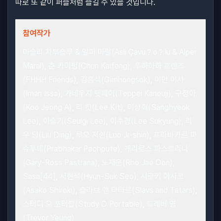
따로 또 같이 퍼즐처럼 즐길 수 있을 것입니다.
참여작가
아슬리 차부숄루 & 알퍼 마랄(Aslı Çavu？o？lu & Alper
Maral), 춘 카이펑(Chun Kaifeng), 푸하하하 프렌즈
(FHHH Friends), 김홍석(Gimhongsok), 이만 이사
(Iman Issa), 가네우지 텟페이(Teppei Kaneuji), 구정아
(Koo Jeong A), 리 킷(Lee Kit), 이상혁(Sanghyeok
Lee), 이슬기(Seulgi Lee), 이수경(Lee Sukyung), 리
우 딩(Liu Ding), 루오 저쉰(Luo Jr-shin), 프라바카르 파
슈푸테(Prabhakar Pachpute), 개리로스 파스트라나
(Gary-Ross Pastrana), 노재운(Rho Jae Oon),
Sasa[44], 서현석(Hyun-Suk Seo), 시로키 아사코
(Asako Shiroki), 슬라브 앤 타타르(Slavs and Tatars),
스터디 오 포터블(Study O Portable), 트레버 영
(Trevor Yeung)