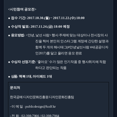
<
시민참여 공모전
>
●
접수 기간
:
2017.10.30.(
월
) ~ 2017.11.22.(
수
) 18:00
●
수상작 발표
:
2017.11.24.(
금
) 18:00
예정
●
응모방법
:
<
안녕
,
낯선 사람
>
행사 주제에 맞는 대상이나 전시장의 사
진을 찍어 본인의 인스타그램 계정에 간단한 설명과
함께 두 개의 해시태그
(#
안녕낯선사람
#
새공공디자
인
2017)
를 달고 올리면 응모 완료
●
수상자 선정기준
:
‘
좋아요
’
수가 많은 인기작품 중 행사취지에 적합
하다고 판단되는 작품
●
상품
:
맥북
1
대
,
아이패드
1
대
문의처
한국공예
·
디자인문화진흥원 디자인문화진흥팀
-
이 메 일
: publicdesign@kcdf.kr
-
전 화
: 02-398-7966 / 02-398-7964