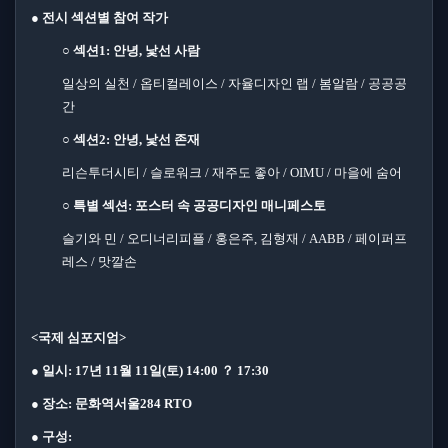
●
전시 섹션별 참여 작가
○
섹션
1:
안녕
,
낯선 사람
일상의 실천
/
옵티컬레이스
/
자율디자인 랩
/
봄알람
/
공공공
간
○
섹션
2:
안녕
,
낯선 존재
리슨투더시티
/
슬로워크
/
재주도 좋아
/ OIMU /
마을에 숨어
○
특별 섹션
:
포스터 속 공공디자인 매니페스토
슬기와 민
/
오디너리피플
/
홍은주
,
김형재
/ AABB /
페이퍼프
레스
/
맛깔손
<
국제 심포지엄
>
●
일시
: 17
년
11
월
11
일
(
토
) 14:00
？
17:30
●
장소
:
문화역서울
284 RTO
●
구성
: