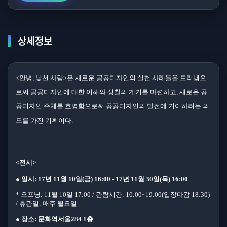
상세정보
<
안녕
,
낯선 사람
>
은 새로운 공공디자인의 실천 사례들을 드러냄으
로써 공공디자인에 대한 이해와 성찰의 계기를 마련하고
,
새로운 공
공디자인 주체를 호명함으로써 공공디자인의 발전에 기여하려는 의
도를 가진 기획이다
.
<
전시
>
●
일시
: 17
년
11
월
10
일
(
금
) 16:00 - 17
년
11
월
30
일
(
목
) 16:00
*
오프닝
: 11
월
10
일
17:00 /
관람시간
: 10:00~19:00(
입장마감
18:30)
/
휴관일
:
매주 월요일
●
장소
:
문화역서울
284 1
층