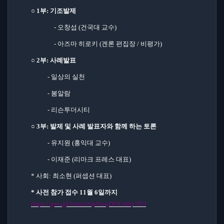
○
1
부
:
기조발제
- 오창섭
(
건국대 교수
)
-
아즈마 히로키
(
겐론 편집장
/
비평가
)
○
2
부
:
사례발표
-
일상의 실천
-
봄알람
-
리슨투더시티
○
3
부
:
발제 및 사례 발표자와 함께 하는 토론
-
유지원
(
홍익대 교수
)
-
이재준
(
리마크 프레스 대표
)
*
사회
:
최소현
(
퍼셉션 대표
)
*
사전 참가 접수
11
월
6
일까지
https://goo.gl/forms/rQeOosjDGUa0lp7D3