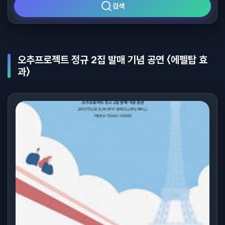
검색
오추프로젝트 정규 2집 발매 기념 공연 〈에펠탑 효
과〉