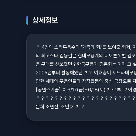
상세정보
？ 4명의 스타무용수와 '가족의 힘!'을 보여줄 형제,
의 최고스타 김용걸은 현대무용계의 떠오른？별 김보람
운 무대를 선보였던？한국무용가 김은희는 이미 그 실력을
2005년부터 활동해왔던 ？？ 예효승이 세드라베무용단
양한 세대의 무용인들의 창작활동의 중심 극장으로 자
[공연스케줄] ㅇ 6/17(금)~6/18(토)？ - 1부 :？
？？？？？？？？？？？？？？？？？？？？？？？？？？
은희,조연진, 조인호 ？ ？