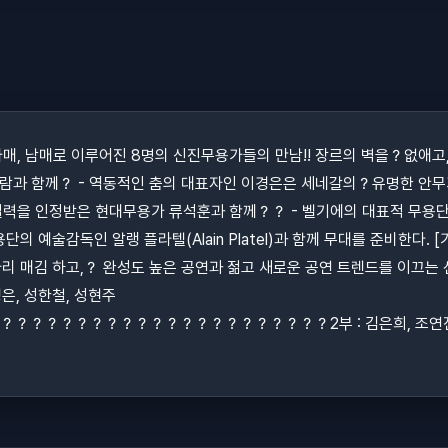
 자매, 남매로 이루어진 8명의 신진무용가들의 만남!! 장르의 벽을？없애고
과 함께？ - 역동적인 춤의 대표자인 이경은은 세네갈의？유명한 안무가인？
 인정받은 현대무용가 류석훈과 함께？？ - 벨기에의 대표적 무용단인 세드라
의 예술감독인 알랭 플라텔(Alain Platel)과 함께 무대를 준비한다
리 매김 하고,？ 완성도 높은 공연과 젊고 새로운 공연 트렌드를 이끄는
이경은, 성한철, 성현주
？？？？？？？？？？？？？？？？？？2부 : 김은희, 조연진, 조인