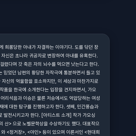
에게 희롱당한 아내가 자결하는 이야기다. 도를 닦던 장
 자신은 초나라 귀공자로 변장하여 아내를 유혹한다.
걸렸다며 갓 죽은 자의 뇌수를 먹으면 낫는다고 한다.
는 믿었던 남편의 황당한 자작극에 통분하면서 들고 있
가 자신의 억울함을 호소하지만, 이 세상과 마찬가지로
 작품을 한국에 소개한다는 입장을 견지하면서, 가오
의 어리석음과 이승은 물론 저승에서도 억압당하는 여성
재에 대한 탐구를 진행하고자 한다. 셋째, 민간풍습과
 발전시키고자 한다. [아티스트 소개] 작가 가오싱
혼의 산> 으로 노벨문학상을 수상하기도 했다. 대표작으
 와 <정거장>, <야인> 등이 있으며 이론서인 <현대희