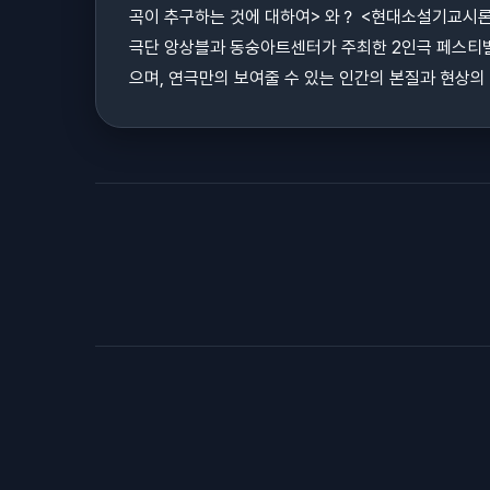
곡이 추구하는 것에 대하여> 와？ <현대소설기교시론>
극단 앙상블과 동숭아트센터가 주최한 2인극 페스티벌
으며, 연극만의 보여줄 수 있는 인간의 본질과 현상의