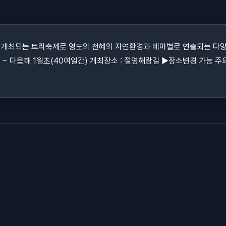
에 개최되는 트리축제로 영도의 천혜의 자연환경과 테마별로 연출되는 다
초 ~ 다음해 1월초(40여일간) 개최장소 : 절영해랑길 ▶장소변경 가능 주