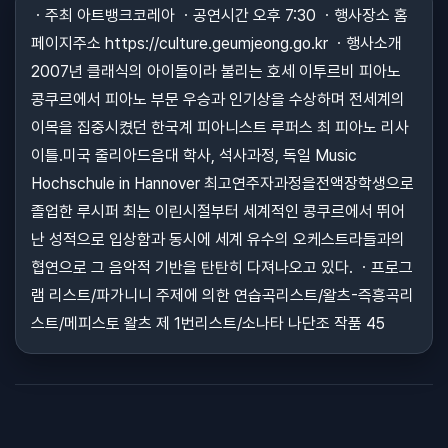
ㆍ주최 아트뱅크코레아 ㆍ공연시간 오후 7:30 ㆍ행사장소 홈
페이지주소 https://culture.geumjeong.go.kr ㆍ행사소개
2007년 클래식의 아이돌이라 불리는 호세 이투르비 피아노
콩쿠르에서 피아노 부문 우승과 인기상을 수상하며 전세계의
이목을 집중시켰던 한국계 피아니스트 루퍼스 최 피아노 리사
이틀.미국 줄리아드음대 학사, 석사과정, 독일 Music
Hochschule in Hannover 최고연주자과정을전액장학생으로
졸업한 루시퍼 최는 이린시절부터 세계적인 콩쿠르에서 뛰어
난 성적으로 입상함과 동시에 세계 유수의 오케스트라들과의
협연으로 그 음악적 기반을 탄탄히 다져나오고 있다. ㆍ프로그
램 리스트/파가니니 주제에 의한 연습곡리스트/왈츠-즉흥곡리
스트/메피스토 왈츠 제 1번리스트/소나타 나단조 작품 45