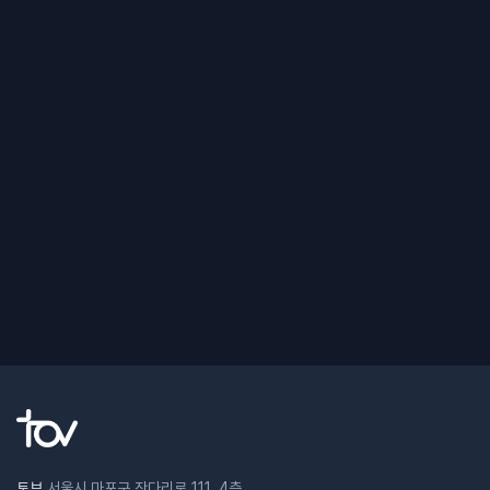
토브
서울시 마포구 잔다리로 111, 4층