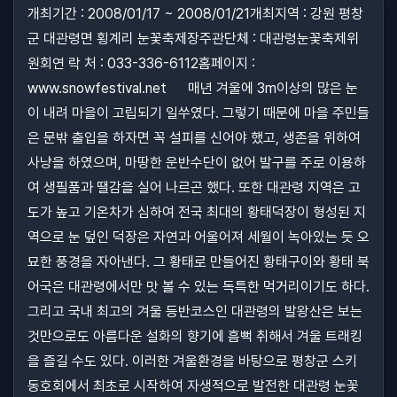
개최기간 : 2008/01/17 ~ 2008/01/21개최지역 : 강원 평창
군 대관령면 횡계리 눈꽃축제장주관단체 : 대관령눈꽃축제위
원회연 락 처 : 033-336-6112홈페이지 :
www.snowfestival.net 매년 겨울에 3m이상의 많은 눈
이 내려 마을이 고립되기 일쑤였다. 그렇기 때문에 마을 주민들
은 문밖 출입을 하자면 꼭 설피를 신어야 했고, 생존을 위하여
사냥을 하였으며, 마땅한 운반수단이 없어 발구를 주로 이용하
여 생필품과 땔감을 실어 나르곤 했다. 또한 대관령 지역은 고
도가 높고 기온차가 심하여 전국 최대의 황태덕장이 형성된 지
역으로 눈 덮인 덕장은 자연과 어울어져 세월이 녹아있는 듯 오
묘한 풍경을 자아낸다. 그 황태로 만들어진 황태구이와 황태 북
어국은 대관령에서만 맛 볼 수 있는 독특한 먹거리이기도 하다.
그리고 국내 최고의 겨울 등반코스인 대관령의 발왕산은 보는
것만으로도 아름다운 설화의 향기에 흠뻑 취해서 겨울 트래킹
을 즐길 수도 있다. 이러한 겨울환경을 바탕으로 평창군 스키
동호회에서 최초로 시작하여 자생적으로 발전한 대관령 눈꽃