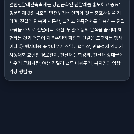
면천진달래민속축제는 당진군화인 진달래를 홍보하고 중요무
형문화재 86-나호인 면천두견주 설화에 깃든 충효사상을 기
리며, 진달래 민속과 시문학, 그리고 민족정서를 대표하는 진달
래꽃을 주제로 진달래떡, 화전, 두견주 등의 음식을 즐기며 체
험하는 것과 더불어 지역주민의 화합과 단결을 도모하는 행사
이다 ◎ 행사내용 충효배우기 진달래백일장, 민족정서 익히기
사생대회 효실천 경로잔치, 진달래 문학강의, 진달래 장대끝에
세우기 군화사랑, 야생 진달래 묘목 나눠주기, 복지겸과 영랑
가장 행렬 등