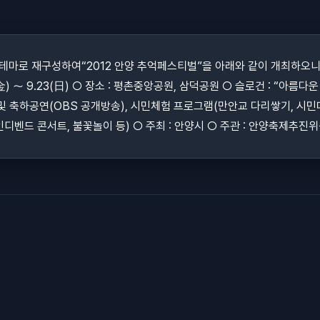
마로 재구성하여“2012 안양 추억페스티벌”을 아래와 같이 개최하오니
1(金) ～ 9.23(日) ○ 장소 : 평촌중앙공원, 삼덕공원 ○ 슬로건 : “아름다운
 및 축하공연(OBS 공개방송), 시민체험 프로그램(만안교 다리쌓기, 시민대상 
디벤드 콘서트, 불꽃놀이 등) ○ 주최 : 안양시 ○ 주관 : 안양축제추