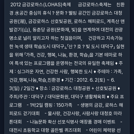
2012 금강로하스(LOHAS)축제 금강로하스축제는 친환
경 水공간 중심의 휴식？문화？웰빙 공간인 금강로하스 대청
공원(湖), 금강로하스 산호빛공원, 로하스 해피로드, 계족산 맨
발걷기(山), 동춘당 공원(문화재, 빛)을 연계하여 대전의 관광
명소로 널리 알리고자 하는 첫걸음이며, 건강하고 지속가능
한 녹색 생태 학습도시 대덕구」,「산？호？빛 도시 대덕구」 실현
을 위해 「가족, 건강, 행복, 나눔, 환경, 학습」을 기본 테마로 하
여 특색 있는 프로그램을 운영하는 전국의 유일한 축제임 ♦ 주
제 : 싱그러운 자연, 건강한 사람, 행복한 도시 ♦ 주테마 : 가족,
건강,행복,나눔,학습,친환경 ♦ 기간 : 2012. 6. 2(토) ~ 6.
3(일) / 2일간 ♦ 장소 : 금강로하스 대청공원 + 산호빛공원 ♦
주최/주관 : 대덕구 / 대덕문화원, 대덕구 생활체육회 ♦ 주요 프
로그램 - 1박2일 캠핑 : 150가족 - 생명의 금강, 로하스 해
피로드 걷기대회 - 물사랑, 건강사랑, 사람사랑 대청호 마라
톤대회 - 나눔문화 확산 선포식명사 애장품 경매 이벤트 -
대전시 초등학교 대항 골든벨 퀴즈대회 - 어린이 체력왕 선