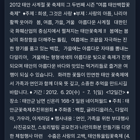
2012 태안 사계절 꽃 축제의 그 두번째 시즌 "여름 태안백합꽃
축제" ♦주제 : 희생, 그것은 사랑 ♦부제 : 사랑의 아픔, 나리야
활짝 웃어라 봄, 여름, 가을, 겨울 아름다운 사계절 대한민
국 화훼산업의 중심지에서 펼쳐지는 태안꽃축제 !! 봄에는 봄
날의 화창함을 더해주는 튤립, 여름에는 코끝을 자극하는 진
한 향기를 품고 있는 백합, 가을에는 아름다운 자태를 뽐내는
다알리아, 겨울에는 형형색색의 아름다운 빛으로 축제가 진행
되오며 태안의 아름다운 바다와 맛있는 먹거리들로 즐거운 여
행이 되실 수 있습니다. 화려한 꽃들이 만연한 태안 꽃축제에
서 가족과 연인과 함께 더욱 뜻 깊고, 소중한 추억을 만드시길
바랍니다. ♦ 기간 : 2012. 6. 20(수) - 7. 1(일) <12일간> ♦
장소 : 태안군 남면 신온리 168-3 일원 네이처월드 ♦ 주최 : 태
안군꽃축제추진위원회 ♦ 주화종 : 백합, 글라디올러스, 다알리
아, 가우라, 아게라덤 ♦ 행사내용 : 연인, 가족을 위한 부대행사
사진공모전, 스토리텔링 공모전과 나만의화분 만들기등 다양
한 체험행사 마련 수줍은 사랑의 고백, 태안튜울립꽃축제 (4.