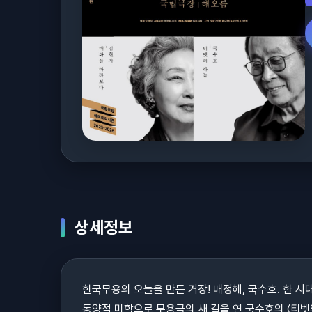
상세정보
한국무용의 오늘을 만든 거장! 배정혜, 국수호. 한 시
동양적 미학으로 무용극의 새 길을 연 국수호의 〈티벳