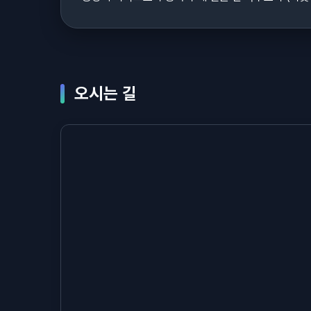
오시는 길