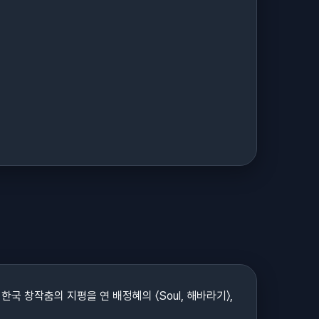
국 창작춤의 지평을 연 배정혜의 〈Soul, 해바라기〉,