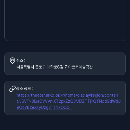
주소 :
서울특별시 종로구 대학로8길 7 아르코예술극장
장소 정보 :
https://theater.arko.or.kr/home/display/region/conten
t/JSVFN3luaDVVVnlXT2pxZzQ3MDZTTjIrQTNodGdWdU
9ObVBzeXFyUzg2TTYxOD0=