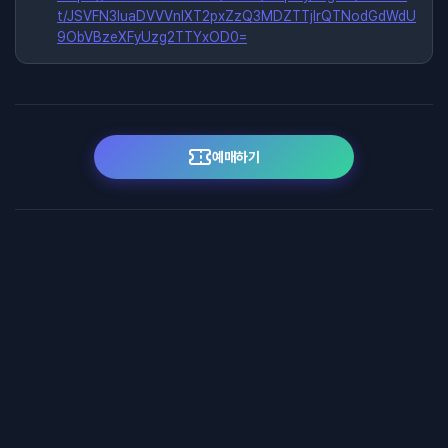
t/JSVFN3luaDVVVnlXT2pxZzQ3MDZTTjIrQTNodGdWdU
9ObVBzeXFyUzg2TTYxOD0=
예매하기