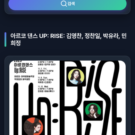
검색
아르코 댄스 UP: RISE: 김영찬, 정찬일, 박유라, 민
희정