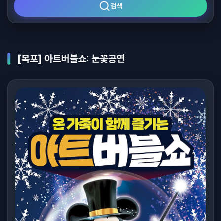
검색
[목포] 아트버블쇼: 눈꽃공연