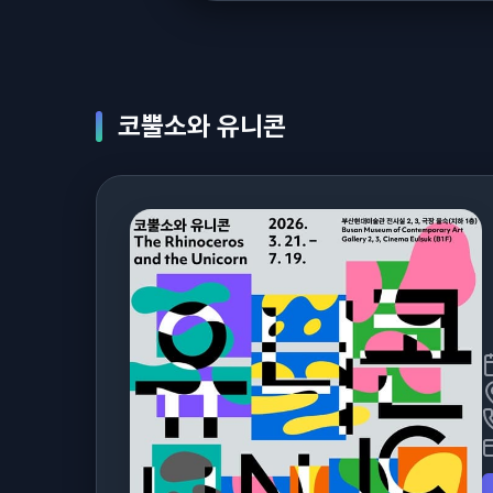
코뿔소와 유니콘