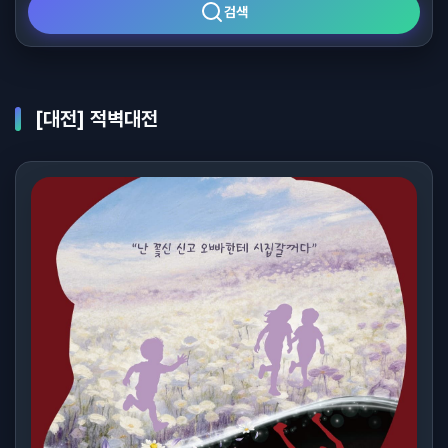
검색
[대전] 적벽대전