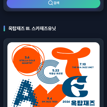
검색
옥탑재즈 Ⅲ. 스카재즈유닛