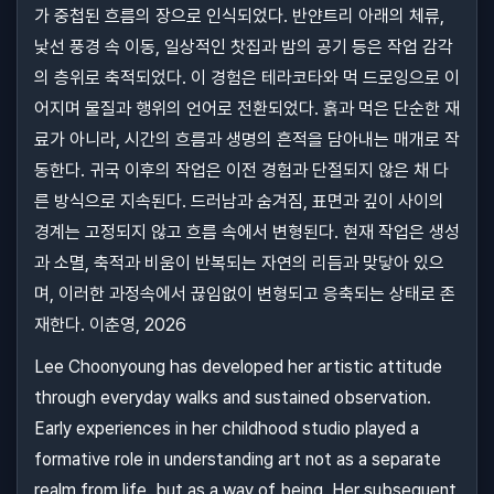
가 중첩된 흐름의 장으로 인식되었다. 반얀트리 아래의 체류,
낯선 풍경 속 이동, 일상적인 찻집과 밤의 공기 등은 작업 감각
의 층위로 축적되었다. 이 경험은 테라코타와 먹 드로잉으로 이
어지며 물질과 행위의 언어로 전환되었다. 흙과 먹은 단순한 재
료가 아니라, 시간의 흐름과 생명의 흔적을 담아내는 매개로 작
동한다. 귀국 이후의 작업은 이전 경험과 단절되지 않은 채 다
른 방식으로 지속된다. 드러남과 숨겨짐, 표면과 깊이 사이의
경계는 고정되지 않고 흐름 속에서 변형된다. 현재 작업은 생성
과 소멸, 축적과 비움이 반복되는 자연의 리듬과 맞닿아 있으
며, 이러한 과정속에서 끊임없이 변형되고 응축되는 상태로 존
재한다. 이춘영, 2026
Lee Choonyoung has developed her artistic attitude
through everyday walks and sustained observation.
Early experiences in her childhood studio played a
formative role in understanding art not as a separate
realm from life, but as a way of being. Her subsequent